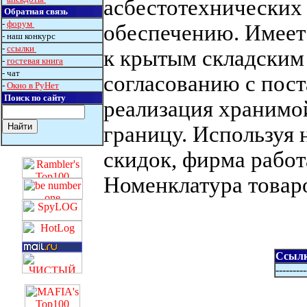
асбестотехнических 
Обратная связь
-
форум
обеспечению. Имеет
- наш конкурс
-
ссылки
к крытым складским
-
гостевая книга
- чат
согласованию с пос
-
Окно в РуНет
Поиск по сайту
реализация хранимой
границу. Используя
скидок, фирма работа
Номенклатура товар
Ссылк
---------