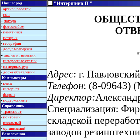
Наш город
"Интершина-П "
-
архив новостей
-
сми
ОБЩЕСТ
-
погода
-
фотоальбом
ОТВ
-
памятники
-
история
-
география
-
досуг молодёжи
-
школы и гимназии
-
интересные статьи
-
из первых рук
Адрес
: г. Павловски
-
доска объявлений
Компьютеры
Телефон
: (8-09643) 
-
цены
-
интернет
Директор:
Александ
-
фирмы
-
подержанные
Специализация: Фир
Справочник
-
транспорт
-
почтовый
складской перерабо
-
школьный
-
организаций
заводов резинотехни
Развлечения
-
анекдоты